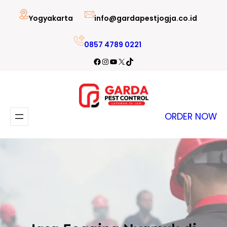
Lewati
Yogyakarta
info@gardapestjogja.co.id
ke
konten
0857 4789 0221
Facebook
Instagram
YouTube
X
TikTok
ORDER NOW