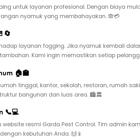
g untuk layanan profesional. Dengan biaya mulai 
serangan nyamuk yang membahayakan. 🙈💳
🚪🔄
hadap layanan fogging. Jika nyamuk kembali dalam
ambahan. Kami ingin memastikan setiap pelanggan
mum 🏠🏫
mah tinggal, kantor, sekolah, restoran, rumah sa
ktur bangunan dan luas area. 🏙️🏛️
 📞💻
 website resmi Garda Pest Control. Tim admin k
i dengan kebutuhan Anda. 🙌📱