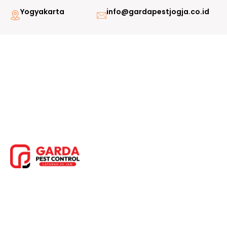
Lewati
Yogyakarta
info@gardapestjogja.co.id
ke
konten