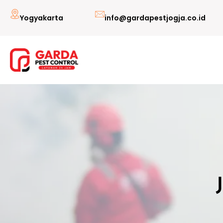
Lewati
Yogyakarta
info@gardapestjogja.co.id
ke
konten