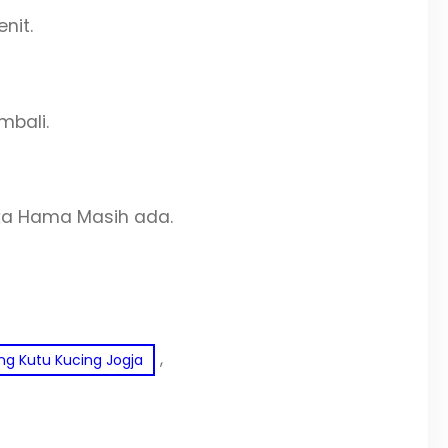
nit.
mbali.
ika Hama Masih ada.
, 
ng Kutu Kucing Jogja