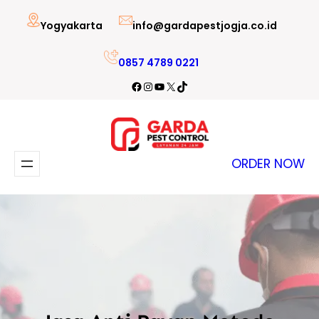
Lewati
Yogyakarta
info@gardapestjogja.co.id
ke
konten
0857 4789 0221
Facebook
Instagram
YouTube
X
TikTok
ORDER NOW