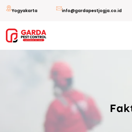
Lewati
Yogyakarta
info@gardapestjogja.co.id
ke
konten
Fak