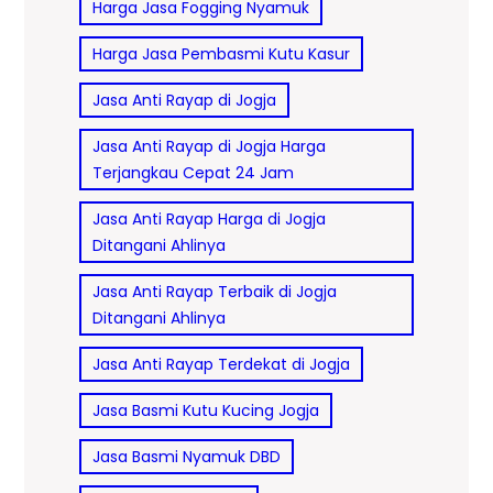
Harga Jasa Fogging Nyamuk
Harga Jasa Pembasmi Kutu Kasur
Jasa Anti Rayap di Jogja
Jasa Anti Rayap di Jogja Harga
Terjangkau Cepat 24 Jam
Jasa Anti Rayap Harga di Jogja
Ditangani Ahlinya
Jasa Anti Rayap Terbaik di Jogja
Ditangani Ahlinya
Jasa Anti Rayap Terdekat di Jogja
Jasa Basmi Kutu Kucing Jogja
Jasa Basmi Nyamuk DBD