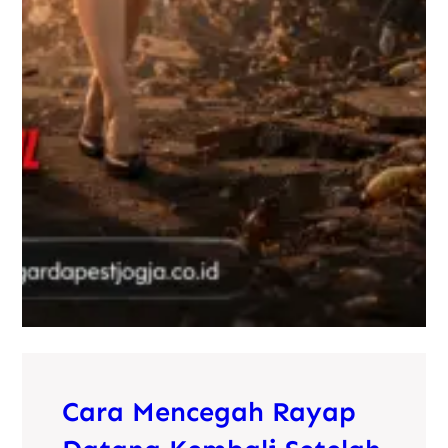
Cara Mencegah Rayap