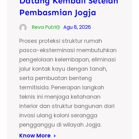
Datang Kembali Setelah
Pembasmian Jogja
Reva Putri
Agu 8, 2026
Proses proteksi struktur rumah
pasca-eksterminasi membutuhkan
pengelolaan kelembapan, eliminasi
jalur kontak kayu dengan tanah,
serta pembuatan benteng
termitisida. Penerapan langkah
teknis ini menjaga ketahanan
interior dan struktur bangunan dari
invasi ulang koloni serangga
pengganggu di wilayah Jogja.
Know More