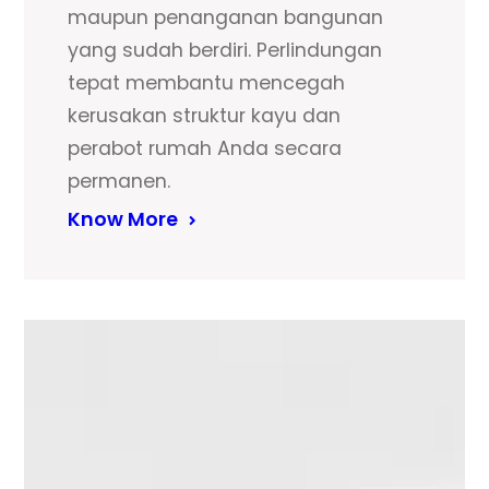
maupun penanganan bangunan
yang sudah berdiri. Perlindungan
tepat membantu mencegah
kerusakan struktur kayu dan
perabot rumah Anda secara
permanen.
Know More