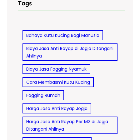
Tags
Bahaya Kutu Kucing Bagi Manusia
Biaya Jasa Anti Rayap di Jogja Ditangani
Ahlinya
Biaya Jasa Fogging Nyamuk
Cara Membasmi Kutu Kucing
Fogging Rumah
Harga Jasa Anti Rayap Jogja
Harga Jasa Anti Rayap Per M2 di Jogja
Ditangani Ahlinya