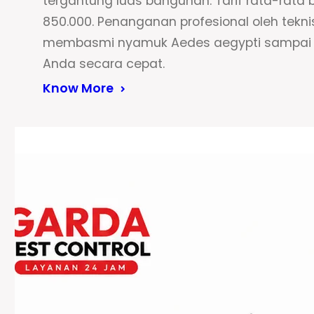
tergantung luas bangunan. Tarif rata-rata 
850.000. Penanganan profesional oleh te
membasmi nyamuk Aedes aegypti sampai k
Anda secara cepat.
Know More