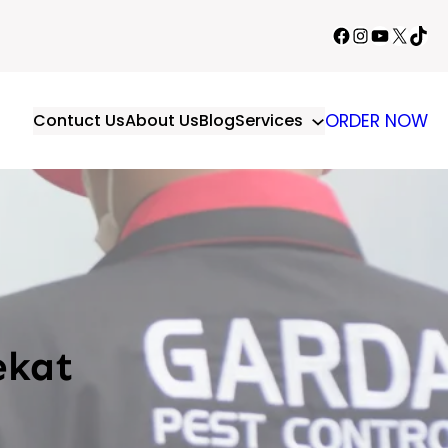
Facebook
Instagram
YouTube
X
TikT
Contuct Us
About Us
Blog
Services
ORDER NOW
ekat