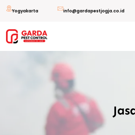
Lewati
Yogyakarta
info@gardapestjogja.co.id
ke
konten
Jas