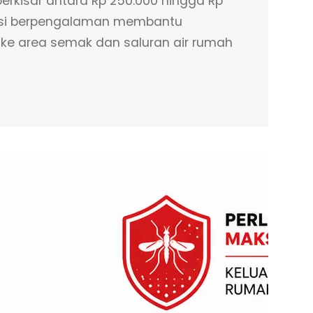
berkisar antara Rp 250.000 hingga Rp
knisi berpengalaman membantu
e area semak dan saluran air rumah