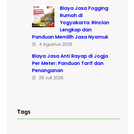
Biaya Jasa Fogging
Rumah di
Yogyakarta: Rincian
Lengkap dan
Panduan Memilih Jasa Nyamuk
4 Agustus 2026
Biaya Jasa Anti Rayap di Jogja
Per Meter: Panduan Tarif dan
Penanganan
29 Juli 2026
Tags