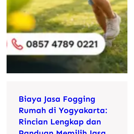
Biaya Jasa Fogging
Rumah di Yogyakarta:
Rincian Lengkap dan
Panduan Memilih Jasa