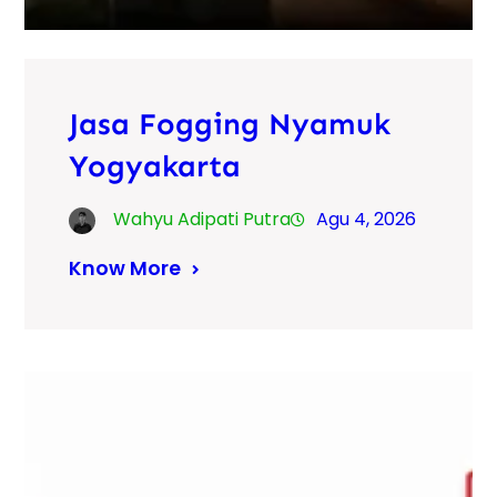
Jasa Fogging Nyamuk
Yogyakarta
Wahyu Adipati Putra
Agu 4, 2026
Know More