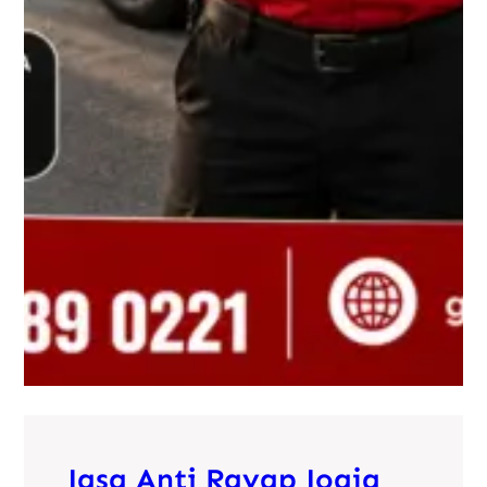
Jasa Anti Rayap Jogja