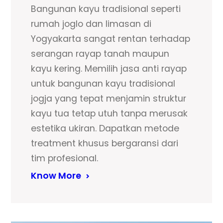
Bangunan kayu tradisional seperti
rumah joglo dan limasan di
Yogyakarta sangat rentan terhadap
serangan rayap tanah maupun
kayu kering. Memilih jasa anti rayap
untuk bangunan kayu tradisional
jogja yang tepat menjamin struktur
kayu tua tetap utuh tanpa merusak
estetika ukiran. Dapatkan metode
treatment khusus bergaransi dari
tim profesional.
Know More