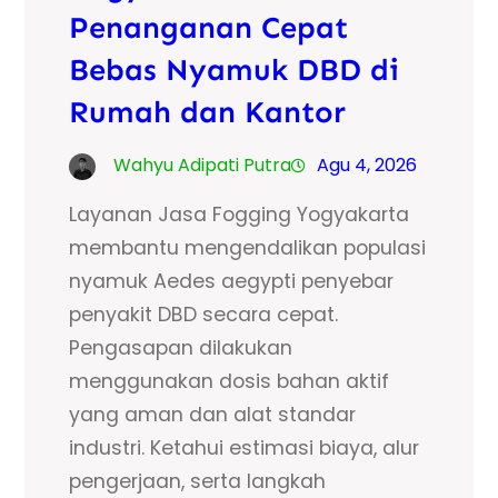
Penanganan Cepat
Bebas Nyamuk DBD di
Rumah dan Kantor
Wahyu Adipati Putra
Agu 4, 2026
Layanan Jasa Fogging Yogyakarta
membantu mengendalikan populasi
nyamuk Aedes aegypti penyebar
penyakit DBD secara cepat.
Pengasapan dilakukan
menggunakan dosis bahan aktif
yang aman dan alat standar
industri. Ketahui estimasi biaya, alur
pengerjaan, serta langkah