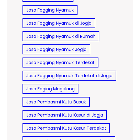
Jasa Fogging Nyamuk
Jasa Fogging Nyamuk di Jogja
Jasa Fogging Nyamuk di Rumah
Jasa Fogging Nyamuk Jogja
Jasa Fogging Nyamuk Terdekat
Jasa Fogging Nyamuk Terdekat di Jogja
Jasa Foging Magelang
Jasa Pembasmi Kutu Busuk
Jasa Pembasmi Kutu Kasur di Jogja
Jasa Pembasmi Kutu Kasur Terdekat