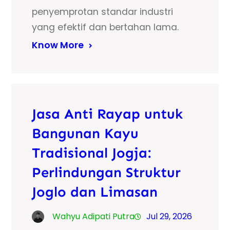
penyemprotan standar industri
yang efektif dan bertahan lama.
Know More
Jasa Anti Rayap untuk
Bangunan Kayu
Tradisional Jogja:
Perlindungan Struktur
Joglo dan Limasan
Wahyu Adipati Putra
Jul 29, 2026