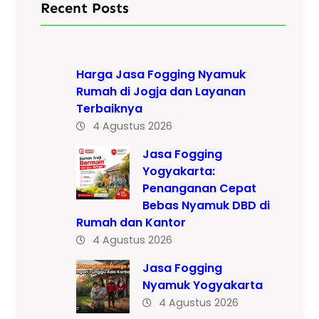
Recent Posts
Harga Jasa Fogging Nyamuk
Rumah di Jogja dan Layanan
Terbaiknya
4 Agustus 2026
Jasa Fogging
Yogyakarta:
Penanganan Cepat
Bebas Nyamuk DBD di
Rumah dan Kantor
4 Agustus 2026
Jasa Fogging
Nyamuk Yogyakarta
4 Agustus 2026