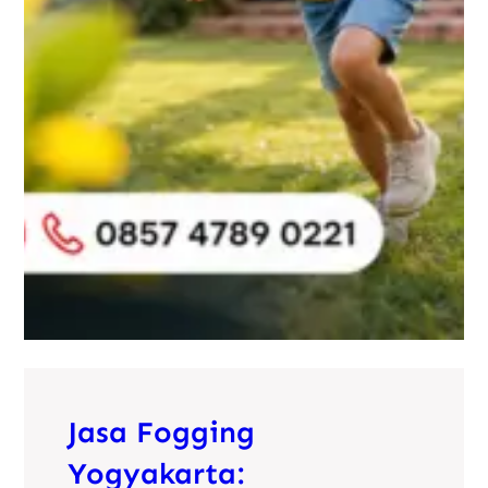
Jasa Fogging
Yogyakarta: