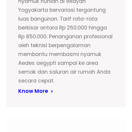
nyamuk hunian di wilayah
Yogyakarta bervariasi tergantung
luas bangunan. Tarif rata-rata
berkisar antara Rp 250.000 hingga
Rp 850.000. Penanganan profesional
oleh teknisi berpengalaman
membantu membasmi nyamuk
Aedes aegypti sampai ke area
semak dan saluran air rumah Anda
secara cepat.
Know More