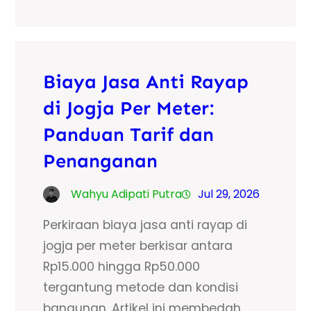
Biaya Jasa Anti Rayap
di Jogja Per Meter:
Panduan Tarif dan
Penanganan
Wahyu Adipati Putra
Jul 29, 2026
Perkiraan biaya jasa anti rayap di
jogja per meter berkisar antara
Rp15.000 hingga Rp50.000
tergantung metode dan kondisi
bangunan. Artikel ini membedah