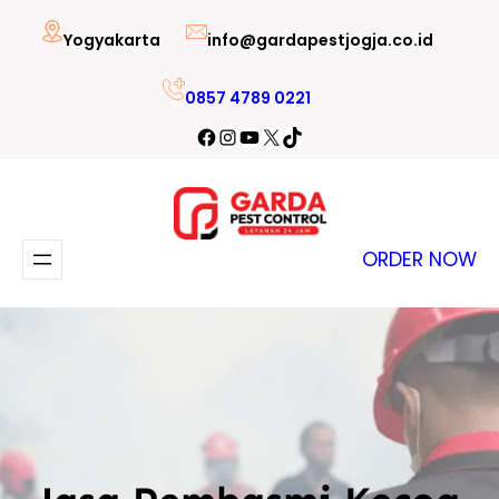
Lewati
Yogyakarta
info@gardapestjogja.co.id
ke
konten
0857 4789 0221
Facebook
Instagram
YouTube
X
TikTok
ORDER NOW