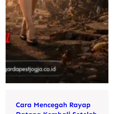
Cara Mencegah Rayap