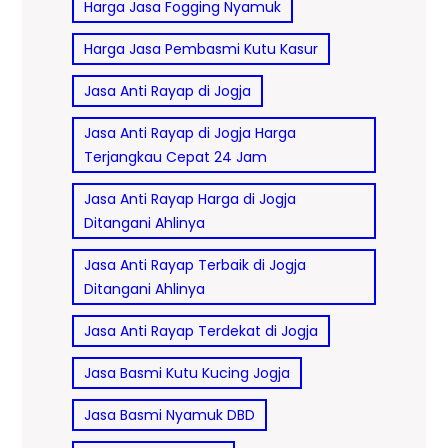
Harga Jasa Fogging Nyamuk
Harga Jasa Pembasmi Kutu Kasur
Jasa Anti Rayap di Jogja
Jasa Anti Rayap di Jogja Harga
Terjangkau Cepat 24 Jam
Jasa Anti Rayap Harga di Jogja
Ditangani Ahlinya
Jasa Anti Rayap Terbaik di Jogja
Ditangani Ahlinya
Jasa Anti Rayap Terdekat di Jogja
Jasa Basmi Kutu Kucing Jogja
Jasa Basmi Nyamuk DBD