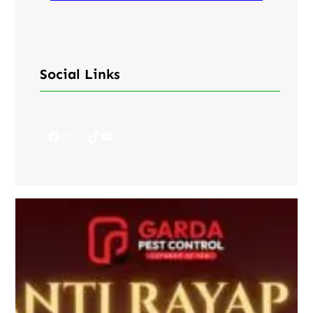
Social Links
Facebook
Instagram
X
TikTok
YouTube