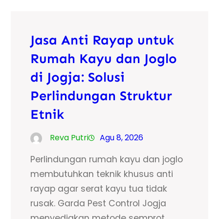
Jasa Anti Rayap untuk
Rumah Kayu dan Joglo
di Jogja: Solusi
Perlindungan Struktur
Etnik
Reva Putri
Agu 8, 2026
Perlindungan rumah kayu dan joglo
membutuhkan teknik khusus anti
rayap agar serat kayu tua tidak
rusak. Garda Pest Control Jogja
menyediakan metode semprot,