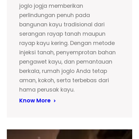
joglo jogja memberikan
perlindungan penuh pada
bangunan kayu tradisional dari
serangan rayap tanah maupun
rayap kayu kering. Dengan metode
injeksi tanah, penyemprotan bahan
pengawet kayu, dan pemantauan
berkala, rumah joglo Anda tetap
aman, kokoh, serta terbebas dari
hama perusak kayu.
Know More