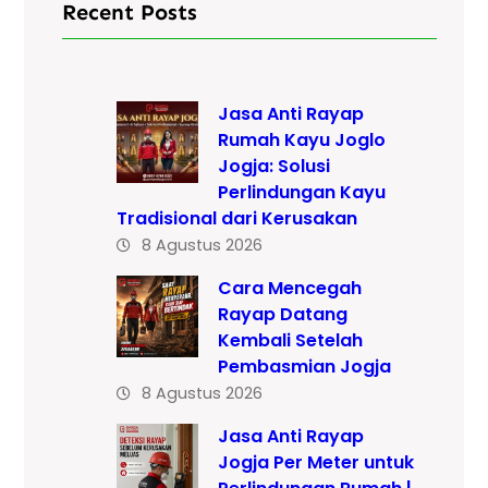
Recent Posts
Jasa Anti Rayap
Rumah Kayu Joglo
Jogja: Solusi
Perlindungan Kayu
Tradisional dari Kerusakan
8 Agustus 2026
Cara Mencegah
Rayap Datang
Kembali Setelah
Pembasmian Jogja
8 Agustus 2026
Jasa Anti Rayap
Jogja Per Meter untuk