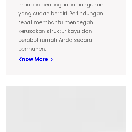
maupun penanganan bangunan
yang sudah berdiri. Perlindungan
tepat membantu mencegah
kerusakan struktur kayu dan
perabot rumah Anda secara
permanen.
Know More